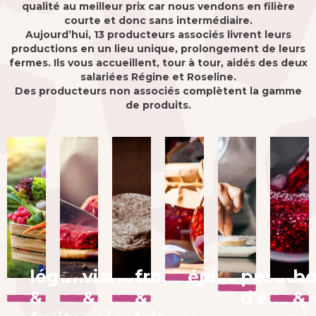
qualité au meilleur prix car nous vendons en filière
courte et donc sans intermédiaire.
Aujourd’hui, 13 producteurs associés livrent leurs
productions en un lieu unique, prolongement de leurs
fermes. Ils vous accueillent, tour à tour, aidés des deux
salariées Régine et Roseline.
Des producteurs non associés complètent la gamme
de produits.
légumes
viandes
fromages
épicerie
produit
bo
&
&
&
d'excep
&