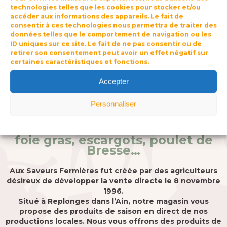
technologies telles que les cookies pour stocker et/ou
accéder aux informations des appareils. Le fait de
consentir à ces technologies nous permettra de traiter des
données telles que le comportement de navigation ou les
ID uniques sur ce site. Le fait de ne pas consentir ou de
retirer son consentement peut avoir un effet négatif sur
certaines caractéristiques et fonctions.
Bienvenue Aux Saveurs Fermières,
Accepter
un magasin de producteurs où chacun a
accès à des
aliments sains et locaux
.
Personnaliser
Retrouvez toutes les spécialités
Politique de confidentialité
de la Bresse et de nos terroirs :
foie gras, escargots, poulet de
Bresse…
Aux Saveurs Fermières fut créée par des agriculteurs
désireux de développer la vente directe le 8 novembre
1996.
Situé à Replonges dans l’Ain, notre magasin vous
propose des produits de saison en direct de nos
productions locales. Nous vous offrons des produits de